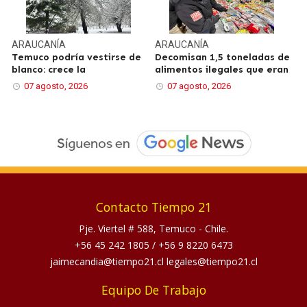
ARAUCANÍA
ARAUCANÍA
Temuco podría vestirse de
Decomisan 1,5 toneladas de
blanco: crece la
alimentos ilegales que eran
07 agosto, 2026
07 agosto, 2026
Contacto Tiempo 21
Pje. Viertel # 588, Temuco - Chile.
+56 45 242 1805
/
+56 9 8220 6473
jaimecandia@tiempo21.cl legales@tiempo21.cl
Equipo De Trabajo