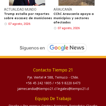
ACTUALIDAD
MUNDO
ARAUCANÍA
Trump estalla por reportes
CChC Araucanía apoya a
sobre escasez de municiones
municipios y sectores
afectados
07 agosto, 2026
07 agosto, 2026
Contacto Tiempo 21
Pje. Viertel # 588, Temuco - Chile.
+56 45 242 1805
/
+56 9 8220 6473
jaimecandia@tiempo21.cl legales@tiempo21.cl
Equipo De Trabajo
Diseño y Pre-prensa: Cristina Espinoza. Periodista: Claudio