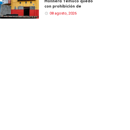
Molinera Temuco quedó
con prohibición de
08 agosto, 2026