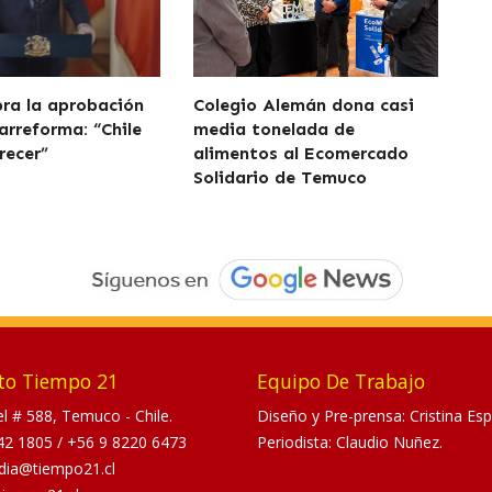
bra la aprobación
Colegio Alemán dona casi
arreforma: “Chile
media tonelada de
recer”
alimentos al Ecomercado
Solidario de Temuco
to Tiempo 21
Equipo De Trabajo
tel # 588, Temuco - Chile.
Diseño y Pre-prensa: Cristina Esp
42 1805
/
+56 9 8220 6473
Periodista: Claudio Nuñez.
dia@tiempo21.cl