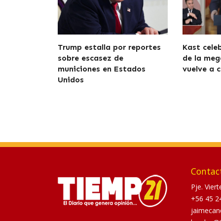
Trump estalla por reportes
Kast cele
sobre escasez de
de la meg
municiones en Estados
vuelve a c
Unidos
Contac
Pje. Vier
+56 45 2
jaimecan