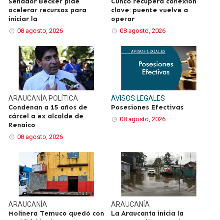
Senador Becker pide
Cunco recupera conexión
acelerar recursos para
clave: puente vuelve a
iniciar la
operar
08 agosto, 2026
08 agosto, 2026
ARAUCANÍA
POLÍTICA
AVISOS LEGALES
Condenan a 15 años de
Posesiones Efectivas
cárcel a ex alcalde de
08 agosto, 2026
Renaico
08 agosto, 2026
ARAUCANÍA
ARAUCANÍA
Molinera Temuco quedó con
La Araucanía inicia la