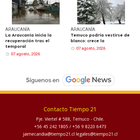
ARAUCANÍA
ARAUCANÍA
La Araucanía inicia la
Temuco podría vestirse de
recuperación tras el
blanco: crece la
temporal
07 agosto, 2026
07 agosto, 2026
Contacto Tiempo 21
Pje. Viertel # 588, Temuco - Chile.
+56 45 242 1805
/
+56 9 8220 6473
jaimecandia@tiempo21.cl legales@tiempo21.cl