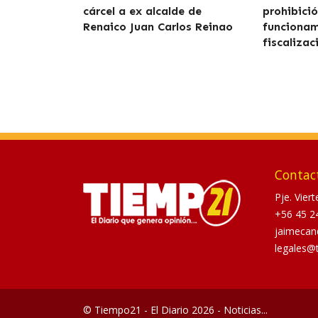
cárcel a ex alcalde de
prohibici
Renaico Juan Carlos Reinao
funcionam
fiscalizac
Contac
Pje. Vier
+56 45 2
jaimecan
legales@
© Tiempo21 - El Diario 2026 - Noticias...