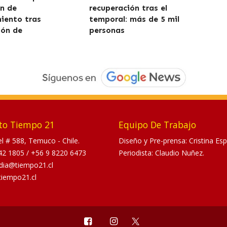
ón de
recuperación tras el
iento tras
temporal: más de 5 mil
ión de
personas
to Tiempo 21
Equipo De Trabajo
tel # 588, Temuco - Chile.
Diseño y Pre-prensa: Cristina Esp
42 1805
/
+56 9 8220 6473
Periodista: Claudio Nuñez.
dia@tiempo21.cl
tiempo21.cl