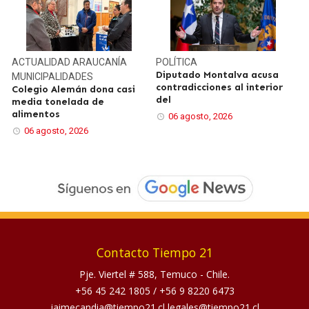
ACTUALIDAD
ARAUCANÍA
POLÍTICA
Diputado Montalva acusa
MUNICIPALIDADES
contradicciones al interior
Colegio Alemán dona casi
del
media tonelada de
alimentos
06 agosto, 2026
06 agosto, 2026
Contacto Tiempo 21
Pje. Viertel # 588, Temuco - Chile.
+56 45 242 1805
/
+56 9 8220 6473
jaimecandia@tiempo21.cl legales@tiempo21.cl