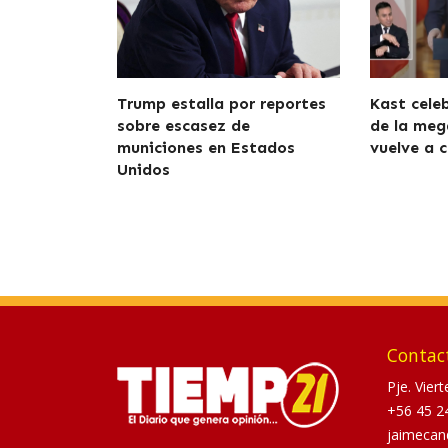
Trump estalla por reportes
Kast cele
sobre escasez de
de la meg
municiones en Estados
vuelve a c
Unidos
Contac
Pje. Vier
+56 45 2
jaimecan