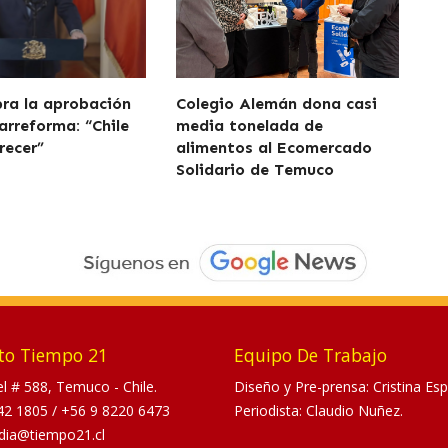
bra la aprobación
Colegio Alemán dona casi
arreforma: “Chile
media tonelada de
recer”
alimentos al Ecomercado
Solidario de Temuco
to Tiempo 21
Equipo De Trabajo
tel # 588, Temuco - Chile.
Diseño y Pre-prensa: Cristina Esp
42 1805
/
+56 9 8220 6473
Periodista: Claudio Nuñez.
dia@tiempo21.cl