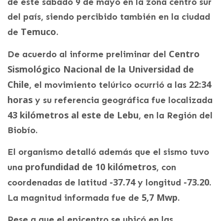
de este sábado 9 de mayo en la zona centro sur
del país, siendo percibido también en la ciudad
Temuco
de
.
Centro
De acuerdo al informe preliminar del
Sismológico Nacional de la Universidad de
Chile
22:34
, el movimiento telúrico ocurrió a las
horas
y su referencia geográfica fue localizada
43 kilómetros al este de Lebu
, en la Región del
Biobío.
El organismo detalló además que el sismo tuvo
profundidad de 10 kilómetros
una
, con
-37.74
-73.20
coordenadas de latitud
y longitud
.
5,7 Mwp
La magnitud informada fue de
.
Pese a que el epicentro se ubicó en las