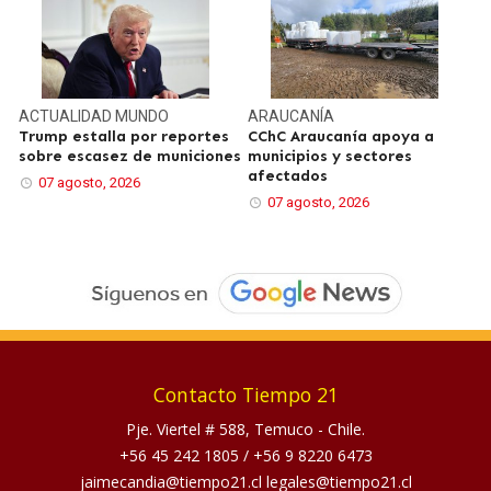
ACTUALIDAD
MUNDO
ARAUCANÍA
Trump estalla por reportes
CChC Araucanía apoya a
sobre escasez de municiones
municipios y sectores
afectados
07 agosto, 2026
07 agosto, 2026
Contacto Tiempo 21
Pje. Viertel # 588, Temuco - Chile.
+56 45 242 1805
/
+56 9 8220 6473
jaimecandia@tiempo21.cl legales@tiempo21.cl