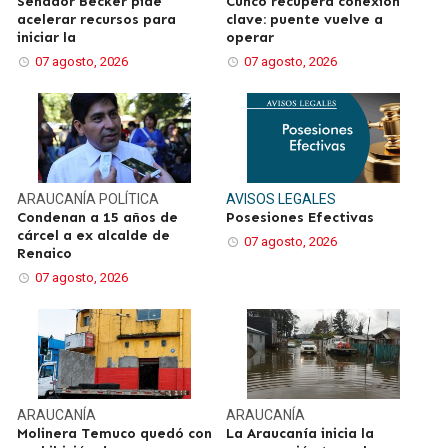
Senador Becker pide
Cunco recupera conexión
acelerar recursos para
clave: puente vuelve a
iniciar la
operar
07 agosto, 2026
07 agosto, 2026
ARAUCANÍA
POLÍTICA
AVISOS LEGALES
Condenan a 15 años de
Posesiones Efectivas
cárcel a ex alcalde de
07 agosto, 2026
Renaico
07 agosto, 2026
ARAUCANÍA
ARAUCANÍA
Molinera Temuco quedó con
La Araucanía inicia la