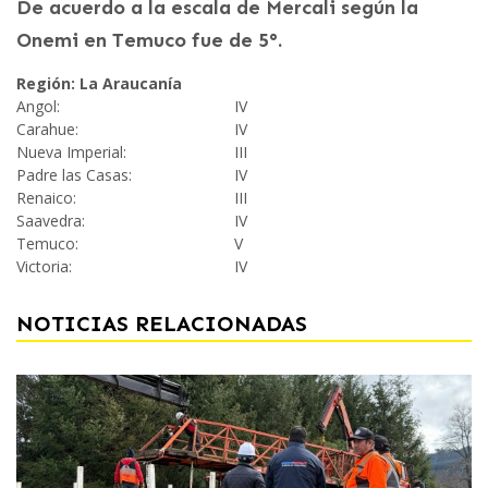
De acuerdo a la escala de Mercali según la
Onemi en Temuco fue de 5°.
Región: La Araucanía
Angol:
IV
Carahue:
IV
Nueva Imperial:
III
Padre las Casas:
IV
Renaico:
III
Saavedra:
IV
Temuco:
V
Victoria:
IV
NOTICIAS RELACIONADAS