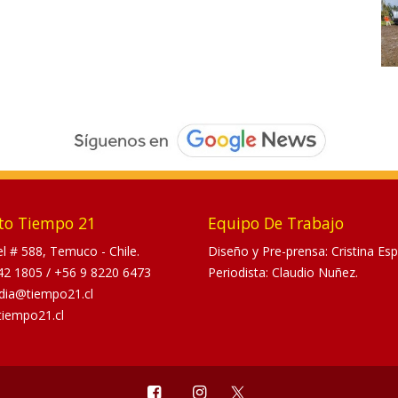
to Tiempo 21
Equipo De Trabajo
tel # 588, Temuco - Chile.
Diseño y Pre-prensa: Cristina Esp
42 1805
/
+56 9 8220 6473
Periodista: Claudio Nuñez.
dia@tiempo21.cl
tiempo21.cl