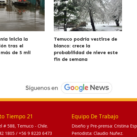
ía inicia la
Temuco podría vestirse de
ón tras el
blanco: crece la
 más de 5 mil
probabilidad de nieve este
fin de semana
to Tiempo 21
Equipo De Trabajo
tel # 588, Temuco - Chile.
Diseño y Pre-prensa: Cristina Esp
42 1805
/
+56 9 8220 6473
Periodista: Claudio Nuñez.