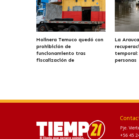
Molinera Temuco quedó con
La Araucan
prohibición de
recuperaci
funcionamiento tras
temporal:
fiscalización de
personas
Contac
Pje. Vier
+56 45 2