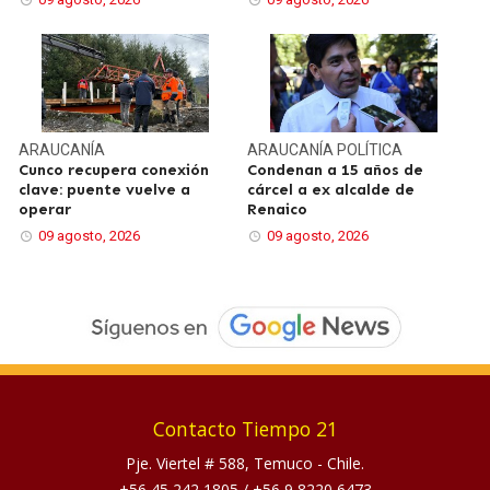
ARAUCANÍA
ARAUCANÍA
POLÍTICA
Cunco recupera conexión
Condenan a 15 años de
clave: puente vuelve a
cárcel a ex alcalde de
operar
Renaico
09 agosto, 2026
09 agosto, 2026
Contacto Tiempo 21
Pje. Viertel # 588, Temuco - Chile.
+56 45 242 1805
/
+56 9 8220 6473