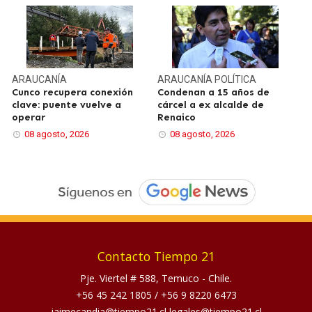
ARAUCANÍA
ARAUCANÍA
POLÍTICA
Cunco recupera conexión
Condenan a 15 años de
clave: puente vuelve a
cárcel a ex alcalde de
operar
Renaico
08 agosto, 2026
08 agosto, 2026
Contacto Tiempo 21
Pje. Viertel # 588, Temuco - Chile.
+56 45 242 1805
/
+56 9 8220 6473
jaimecandia@tiempo21.cl legales@tiempo21.cl