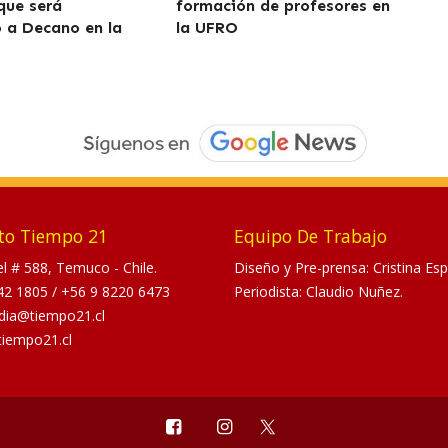
que será
formación de profesores en
 a Decano en la
la UFRO
to Tiempo 21
Equipo De Trabajo
tel # 588, Temuco - Chile.
Diseño y Pre-prensa: Cristina Esp
42 1805
/
+56 9 8220 6473
Periodista: Claudio Nuñez.
dia@tiempo21.cl
tiempo21.cl