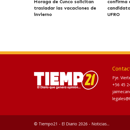
Moraga de Cunco solicitan
confirma 
trasladar las vacaciones de
candidato
invierno
UFRO
Contac
Pje. Vier
+56 45 2
jaimecan
legales@
© Tiempo21 - El Diario 2026 - Noticias...