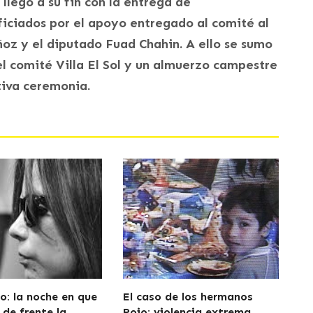
llego a su fin con la entrega de
ficiados por el apoyo entregado al comité al
uñoz y el diputado Fuad Chahin. A ello se sumo
el comité Villa El Sol y un almuerzo campestre
tiva ceremonia.
o: la noche en que
El caso de los hermanos
 de frente la
Rojo: violencia extrema,