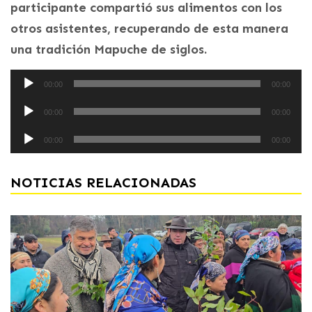
participante compartió sus alimentos con los
otros asistentes, recuperando de esta manera
una tradición Mapuche de siglos.
Reproductor
00:00
00:00
de
Reproductor
audio
00:00
00:00
de
Reproductor
audio
00:00
00:00
de
audio
NOTICIAS RELACIONADAS