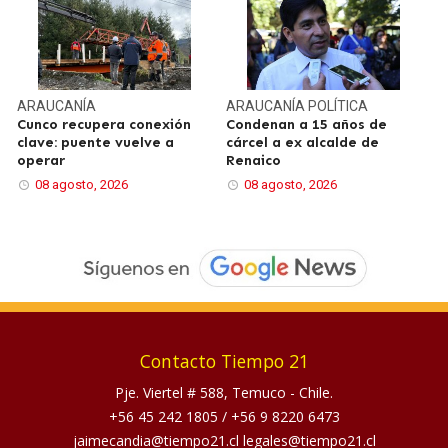
ARAUCANÍA
ARAUCANÍA
POLÍTICA
Cunco recupera conexión
Condenan a 15 años de
clave: puente vuelve a
cárcel a ex alcalde de
operar
Renaico
08 agosto, 2026
08 agosto, 2026
Contacto Tiempo 21
Pje. Viertel # 588, Temuco - Chile.
+56 45 242 1805
/
+56 9 8220 6473
jaimecandia@tiempo21.cl legales@tiempo21.cl