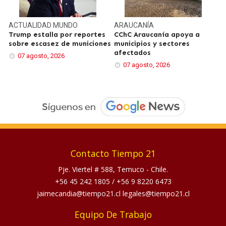
ACTUALIDAD
MUNDO
ARAUCANÍA
Trump estalla por reportes
CChC Araucanía apoya a
sobre escasez de municiones
municipios y sectores
afectados
07 agosto, 2026
07 agosto, 2026
Contacto Tiempo 21
Pje. Viertel # 588, Temuco - Chile.
+56 45 242 1805
/
+56 9 8220 6473
jaimecandia@tiempo21.cl legales@tiempo21.cl
Equipo De Trabajo