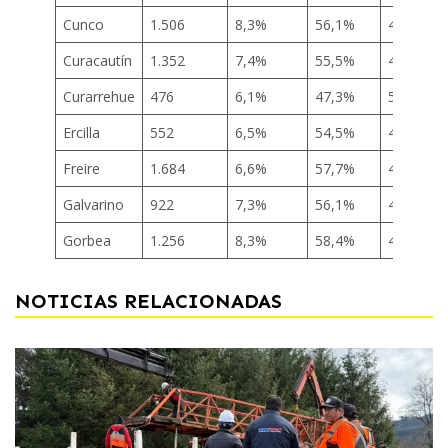
Cunco
1.506
8,3%
56,1%
43,9%
Curacautín
1.352
7,4%
55,5%
44,5%
Curarrehue
476
6,1%
47,3%
52,7%
Ercilla
552
6,5%
54,5%
45,5%
Freire
1.684
6,6%
57,7%
42,3%
Galvarino
922
7,3%
56,1%
43,9%
Gorbea
1.256
8,3%
58,4%
41,6%
NOTICIAS RELACIONADAS