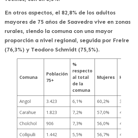
En otros aspectos, el 82,8% de los adultos
mayores de 75 años de Saavedra vive en zonas
rurales, siendo la comuna con una mayor
proporción a nivel regional, seguida por Freire
(76,3%) y Teodoro Schmidt (75,5%).
%
respecto
Población
Comuna
al total
Mujeres
Hombre
75+
de la
comuna
Angol
3.423
6,1%
60,2%
39,8%
Carahue
1.823
7,2%
57,0%
43,0%
Cholchol
906
7,3%
56,0%
44,0%
Collipulli
1.442
5,5%
56,7%
43,3%