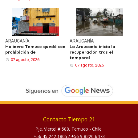
ARAUCANÍA
ARAUCANÍA
Molinera Temuco quedó con
La Araucanía inicia la
prohibición de
recuperación tras el
temporal
07 agosto, 2026
07 agosto, 2026
Contacto Tiempo 21
Pje. Viertel # 588, Temuco - Chile.
+56 45 242 1805
/
+56 9 8220 6473