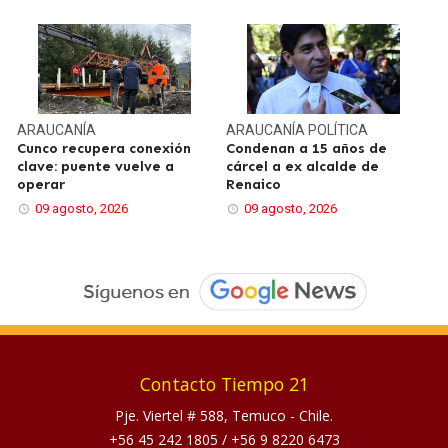
ARAUCANÍA
ARAUCANÍA
POLÍTICA
Cunco recupera conexión
Condenan a 15 años de
clave: puente vuelve a
cárcel a ex alcalde de
operar
Renaico
09 agosto, 2026
09 agosto, 2026
Contacto Tiempo 21
Pje. Viertel # 588, Temuco - Chile.
+56 45 242 1805
/
+56 9 8220 6473