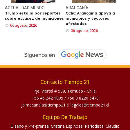
ACTUALIDAD
MUNDO
ARAUCANÍA
Trump estalla por reportes
CChC Araucanía apoya a
sobre escasez de municiones
municipios y sectores
afectados
06 agosto, 2026
06 agosto, 2026
Contacto Tiempo 21
Pje. Viertel # 588, Temuco - Chile.
+56 45 242 1805
/
+56 9 8220 6473
jaimecandia@tiempo21.cl legales@tiempo21.cl
Equipo De Trabajo
Diseño y Pre-prensa: Cristina Espinoza. Periodista: Claudio