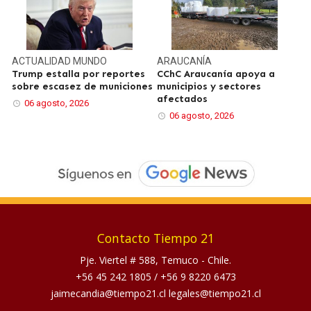
ACTUALIDAD
MUNDO
ARAUCANÍA
Trump estalla por reportes
CChC Araucanía apoya a
sobre escasez de municiones
municipios y sectores
afectados
06 agosto, 2026
06 agosto, 2026
Contacto Tiempo 21
Pje. Viertel # 588, Temuco - Chile.
+56 45 242 1805
/
+56 9 8220 6473
jaimecandia@tiempo21.cl legales@tiempo21.cl