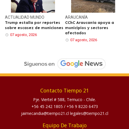
ACTUALIDAD
MUNDO
ARAUCANÍA
Trump estalla por reportes
CChC Araucanía apoya a
sobre escasez de municiones
municipios y sectores
afectados
07 agosto, 2026
07 agosto, 2026
Contacto Tiempo 21
Pje. Viertel # 588, Temuco - Chile.
+56 45 242 1805
/
+56 9 8220 6473
jaimecandia@tiempo21.cl legales@tiempo21.cl
Equipo De Trabajo