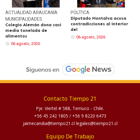
ACTUALIDAD
ARAUCANÍA
POLÍTICA
Diputado Montalva acusa
MUNICIPALIDADES
contradicciones al interior
Colegio Alemán dona casi
del
media tonelada de
alimentos
06 agosto, 2026
06 agosto, 2026
Contacto Tiempo 21
Pje. Viertel # 588, Temuco - Chile.
+56 45 242 1805
/
+56 9 8220 6473
jaimecandia@tiempo21.cl legales@tiempo21.cl
Equipo De Trabajo