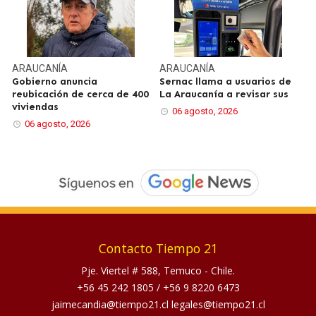
ARAUCANÍA
ARAUCANÍA
Gobierno anuncia
Sernac llama a usuarios de
reubicación de cerca de 400
La Araucanía a revisar sus
viviendas
06 agosto, 2026
06 agosto, 2026
Contacto Tiempo 21
Pje. Viertel # 588, Temuco - Chile.
+56 45 242 1805
/
+56 9 8220 6473
jaimecandia@tiempo21.cl legales@tiempo21.cl