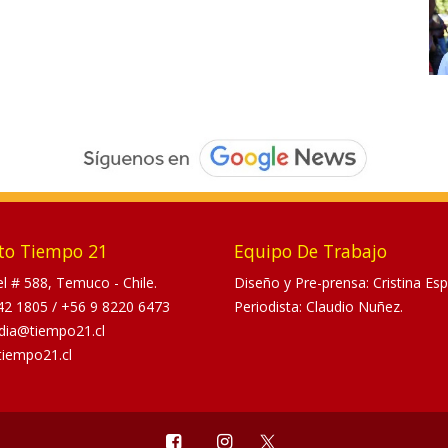
to Tiempo 21
Equipo De Trabajo
tel # 588, Temuco - Chile.
Diseño y Pre-prensa: Cristina Esp
42 1805
/
+56 9 8220 6473
Periodista: Claudio Nuñez.
dia@tiempo21.cl
tiempo21.cl