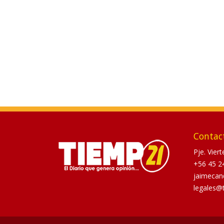
Contac
Pje. Vier
+56 45 2
jaimecan
legales@