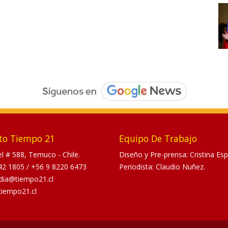
to Tiempo 21
Equipo De Trabajo
tel # 588, Temuco - Chile.
Diseño y Pre-prensa: Cristina Esp
42 1805
/
+56 9 8220 6473
Periodista: Claudio Nuñez.
dia@tiempo21.cl
tiempo21.cl