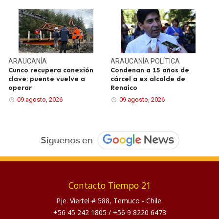
ARAUCANÍA
ARAUCANÍA
POLÍTICA
Cunco recupera conexión
Condenan a 15 años de
clave: puente vuelve a
cárcel a ex alcalde de
operar
Renaico
09 agosto, 2026
09 agosto, 2026
Contacto Tiempo 21
Pje. Viertel # 588, Temuco - Chile.
+56 45 242 1805
/
+56 9 8220 6473