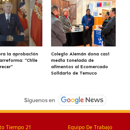
bra la aprobación
Colegio Alemán dona casi
arreforma: “Chile
media tonelada de
recer”
alimentos al Ecomercado
Solidario de Temuco
to Tiempo 21
Equipo De Trabajo