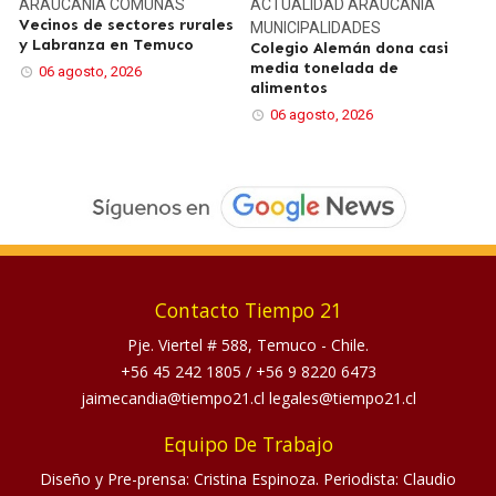
ARAUCANÍA
COMUNAS
ACTUALIDAD
ARAUCANÍA
Vecinos de sectores rurales
MUNICIPALIDADES
y Labranza en Temuco
Colegio Alemán dona casi
media tonelada de
06 agosto, 2026
alimentos
06 agosto, 2026
Contacto Tiempo 21
Pje. Viertel # 588, Temuco - Chile.
+56 45 242 1805
/
+56 9 8220 6473
jaimecandia@tiempo21.cl legales@tiempo21.cl
Equipo De Trabajo
Diseño y Pre-prensa: Cristina Espinoza. Periodista: Claudio