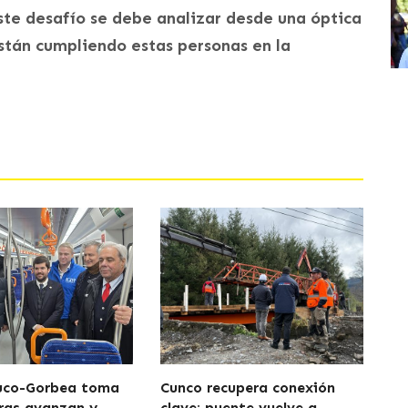
ste desafío se debe analizar desde una óptica
están cumpliendo estas personas en la
uco-Gorbea toma
Cunco recupera conexión
ras avanzan y
clave: puente vuelve a