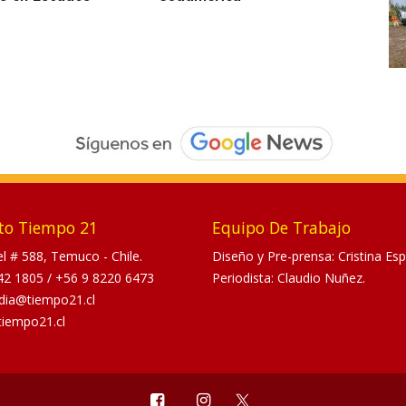
to Tiempo 21
Equipo De Trabajo
tel # 588, Temuco - Chile.
Diseño y Pre-prensa: Cristina Esp
42 1805
/
+56 9 8220 6473
Periodista: Claudio Nuñez.
dia@tiempo21.cl
tiempo21.cl