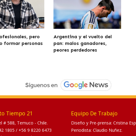
ofesionales, pero
Argentina y el vuelto del
o formar personas
pan: malos ganadores,
peores perdedores
to Tiempo 21
Equipo De Trabajo
tel # 588, Temuco - Chile.
Diseño y Pre-prensa: Cristina Esp
42 1805
/
+56 9 8220 6473
Periodista: Claudio Nuñez.