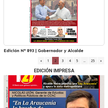
Edición N° 893 | Gobernador y Alcalde
«
1
2
(current)
3
4
5
...
25
»
EDICIÓN IMPRESA