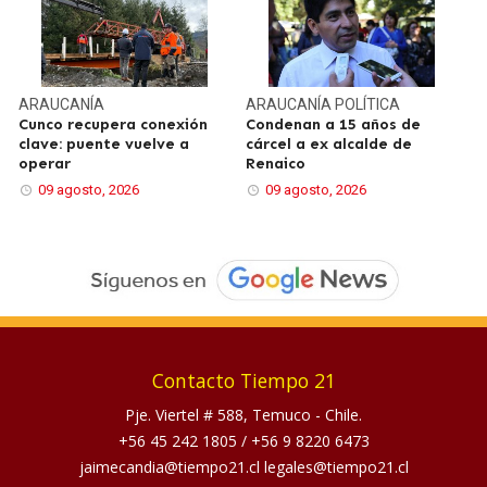
ARAUCANÍA
ARAUCANÍA
POLÍTICA
Cunco recupera conexión
Condenan a 15 años de
clave: puente vuelve a
cárcel a ex alcalde de
operar
Renaico
09 agosto, 2026
09 agosto, 2026
Contacto Tiempo 21
Pje. Viertel # 588, Temuco - Chile.
+56 45 242 1805
/
+56 9 8220 6473
jaimecandia@tiempo21.cl legales@tiempo21.cl