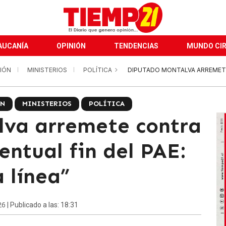
AUCANÍA
OPINIÓN
TENDENCIAS
MUNDO CI
IÓN
MINISTERIOS
POLÍTICA
DIPUTADO MONTALVA ARREMETE
ÓN
MINISTERIOS
POLÍTICA
lva arremete contra
ntual fin del PAE:
 línea”
26
| Publicado a las: 18:31