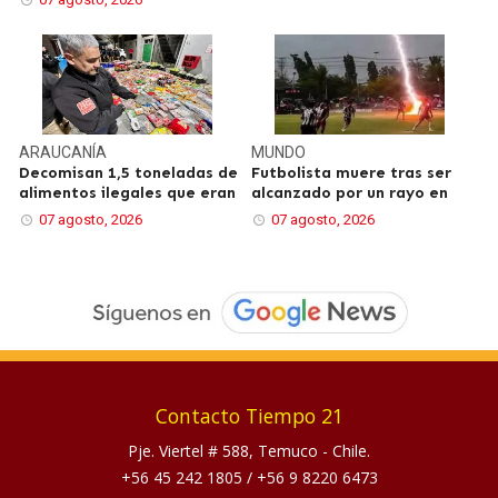
ARAUCANÍA
MUNDO
Decomisan 1,5 toneladas de
Futbolista muere tras ser
alimentos ilegales que eran
alcanzado por un rayo en
07 agosto, 2026
07 agosto, 2026
Contacto Tiempo 21
Pje. Viertel # 588, Temuco - Chile.
+56 45 242 1805
/
+56 9 8220 6473