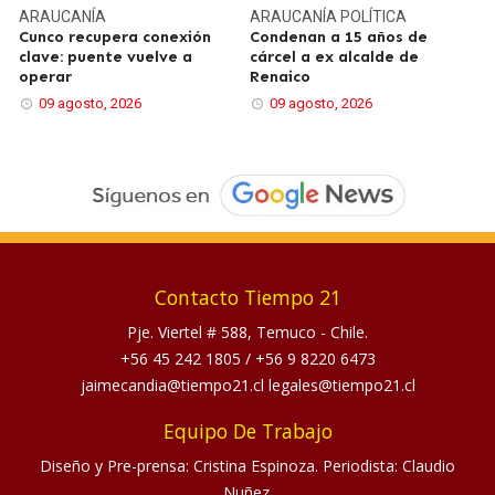
ARAUCANÍA
ARAUCANÍA
POLÍTICA
Cunco recupera conexión
Condenan a 15 años de
clave: puente vuelve a
cárcel a ex alcalde de
operar
Renaico
09 agosto, 2026
09 agosto, 2026
Contacto Tiempo 21
Pje. Viertel # 588, Temuco - Chile.
+56 45 242 1805
/
+56 9 8220 6473
jaimecandia@tiempo21.cl legales@tiempo21.cl
Equipo De Trabajo
Diseño y Pre-prensa: Cristina Espinoza. Periodista: Claudio
Nuñez.