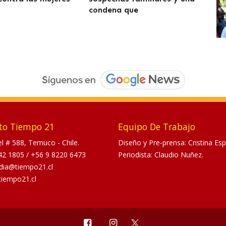
condena que
to Tiempo 21
Equipo De Trabajo
tel # 588, Temuco - Chile.
Diseño y Pre-prensa: Cristina Esp
42 1805
/
+56 9 8220 6473
Periodista: Claudio Nuñez.
dia@tiempo21.cl
tiempo21.cl