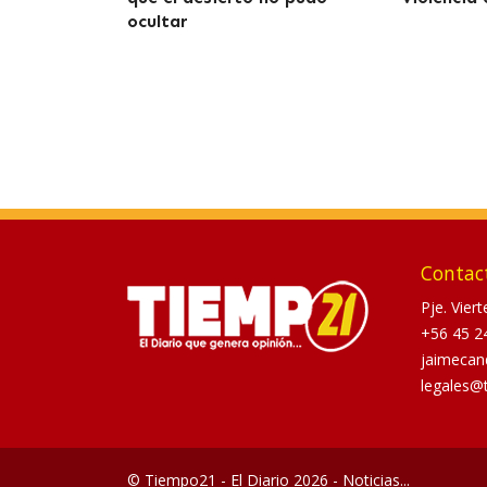
ocultar
Contac
Pje. Vier
+56 45 2
jaimecan
legales@
© Tiempo21 - El Diario 2026 - Noticias...