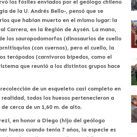
vó los fósiles enviados por el geólogo chileno
ía de la U. Andrés Bello-, pensó que se
rios que habían muerto en el mismo lugar: la
ral Carrera, en la Región de Aysén. La mano,
 de los sauropodomorfos (dinosaurios de cuello
 ornitisquios (con cuernos), pero el cuello, la
 los terópodos (carnívoros bípedos, como el
sistema que reunió a los distintos grupos hace
la recolección de un esqueleto casi completo en
 realidad, todos los huesos pertenecieron a
de cerca de un 1,60 m. de alto.
ezi, en honor a Diego (hijo del geólogo
er hueso cuando tenía 7 años, la especie es