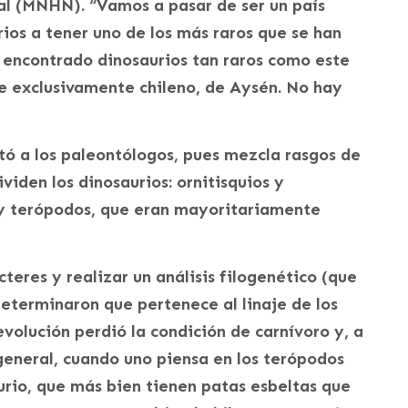
al (MNHN). “Vamos a pasar de ser un país
rios a tener uno de los más raros que se han
 encontrado dinosaurios tan raros como este
aje exclusivamente chileno, de Aysén. No hay
tó a los paleontólogos, pues mezcla rasgos de
ividen los dinosaurios: ornitisquios y
y terópodos, que eran mayoritariamente
cteres y realizar un análisis filogenético (que
determinaron que pertenece al linaje de los
volución perdió la condición de carnívoro y, a
n general, cuando uno piensa en los terópodos
aurio, que más bien tienen patas esbeltas que