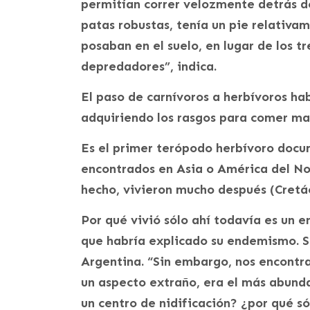
permitían correr velozmente detrás de
patas robustas, tenía un pie relativa
posaban en el suelo, en lugar de los t
depredadores”, indica.
El paso de carnívoros a herbívoros ha
adquiriendo los rasgos para comer mat
Es el primer terópodo herbívoro docu
encontrados en Asia o América del No
hecho, vivieron mucho después (Cretác
Por qué vivió sólo ahí todavía es un e
que habría explicado su endemismo. S
Argentina. “Sin embargo, nos encontra
un aspecto extraño, era el más abund
un centro de nidificación? ¿por qué só