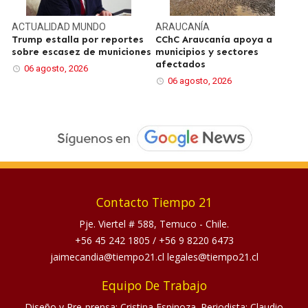
ACTUALIDAD
MUNDO
ARAUCANÍA
Trump estalla por reportes
CChC Araucanía apoya a
sobre escasez de municiones
municipios y sectores
afectados
06 agosto, 2026
06 agosto, 2026
Contacto Tiempo 21
Pje. Viertel # 588, Temuco - Chile.
+56 45 242 1805
/
+56 9 8220 6473
jaimecandia@tiempo21.cl legales@tiempo21.cl
Equipo De Trabajo
Diseño y Pre-prensa: Cristina Espinoza. Periodista: Claudio