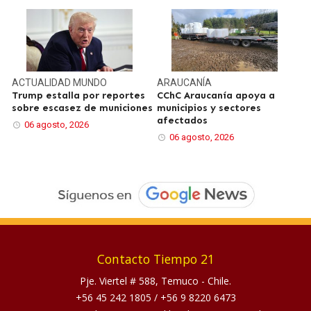
ACTUALIDAD
MUNDO
ARAUCANÍA
Trump estalla por reportes
CChC Araucanía apoya a
sobre escasez de municiones
municipios y sectores
afectados
06 agosto, 2026
06 agosto, 2026
Contacto Tiempo 21
Pje. Viertel # 588, Temuco - Chile.
+56 45 242 1805
/
+56 9 8220 6473