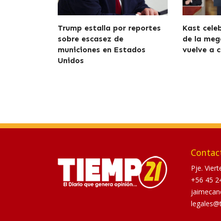
Trump estalla por reportes
Kast cele
sobre escasez de
de la meg
municiones en Estados
vuelve a c
Unidos
Contac
Pje. Vier
+56 45 2
jaimecan
legales@