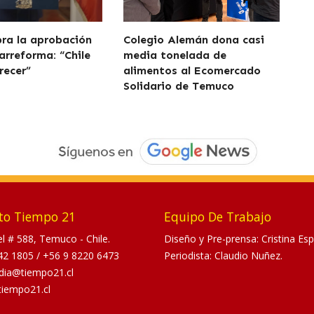
bra la aprobación
Colegio Alemán dona casi
arreforma: “Chile
media tonelada de
recer”
alimentos al Ecomercado
Solidario de Temuco
to Tiempo 21
Equipo De Trabajo
tel # 588, Temuco - Chile.
Diseño y Pre-prensa: Cristina Esp
42 1805
/
+56 9 8220 6473
Periodista: Claudio Nuñez.
dia@tiempo21.cl
tiempo21.cl