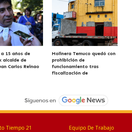
a 15 años de
Molinera Temuco quedó con
x alcalde de
prohibición de
uan Carlos Reinao
funcionamiento tras
fiscalización de
to Tiempo 21
Equipo De Trabajo