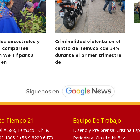
es ancestrales y
Criminalidad violenta en el
s comparten
centro de Temuco cae 54%
n We Tripantu
durante el primer trimestre
 en
de
to Tiempo 21
Equipo De Trabajo
tel # 588, Temuco - Chile.
Diseño y Pre-prensa: Cristina Esp
42 1805
/
+56 9 8220 6473
Periodista: Claudio Nuñez.