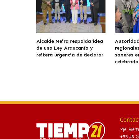
Alcalde Neira respalda idea
Autoridad
de una Ley Araucanía y
regionale
reitera urgencia de declarar
saberes e
celebrado
Contac
Pje. Vier
+56 45 2