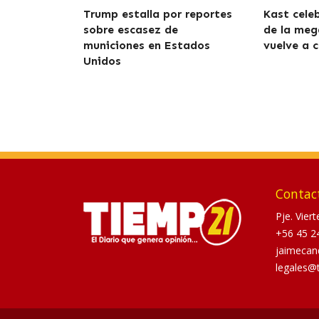
Trump estalla por reportes
Kast cele
sobre escasez de
de la meg
municiones en Estados
vuelve a c
Unidos
Contac
Pje. Vier
+56 45 2
jaimecan
legales@