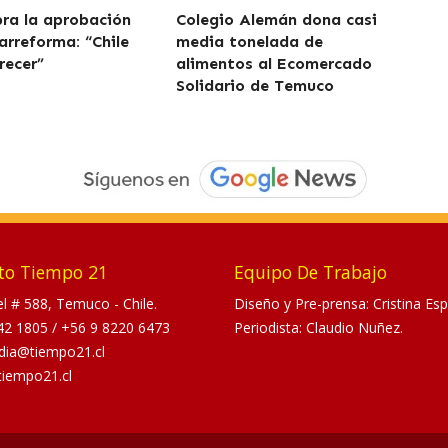
bra la aprobación
Colegio Alemán dona casi
arreforma: “Chile
media tonelada de
recer”
alimentos al Ecomercado
Solidario de Temuco
to Tiempo 21
Equipo De Trabajo
tel # 588, Temuco - Chile.
Diseño y Pre-prensa: Cristina Esp
42 1805
/
+56 9 8220 6473
Periodista: Claudio Nuñez.
dia@tiempo21.cl
tiempo21.cl