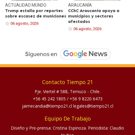
ACTUALIDAD
MUNDO
ARAUCANÍA
Trump estalla por reportes
CChC Araucanía apoya a
sobre escasez de municiones
municipios y sectores
afectados
06 agosto, 2026
06 agosto, 2026
Contacto Tiempo 21
Pje. Viertel # 588, Temuco - Chile.
+56 45 242 1805
/
+56 9 8220 6473
jaimecandia@tiempo21.cl legales@tiempo21.cl
Equipo De Trabajo
Diseño y Pre-prensa: Cristina Espinoza. Periodista: Claudio