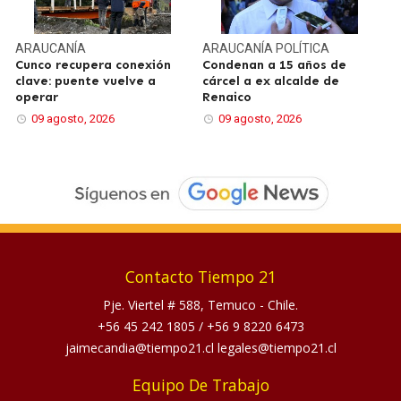
ARAUCANÍA
ARAUCANÍA
POLÍTICA
Cunco recupera conexión
Condenan a 15 años de
clave: puente vuelve a
cárcel a ex alcalde de
operar
Renaico
09 agosto, 2026
09 agosto, 2026
Contacto Tiempo 21
Pje. Viertel # 588, Temuco - Chile.
+56 45 242 1805
/
+56 9 8220 6473
jaimecandia@tiempo21.cl legales@tiempo21.cl
Equipo De Trabajo